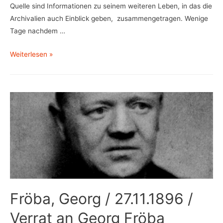
Quelle sind Informationen zu seinem weiteren Leben, in das die
Archivalien auch Einblick geben, zusammengetragen. Wenige
Tage nachdem …
Löchel,
Weiterlesen »
Willi
/
07.12.1910
Fröba, Georg / 27.11.1896 /
Verrat an Georg Fröba