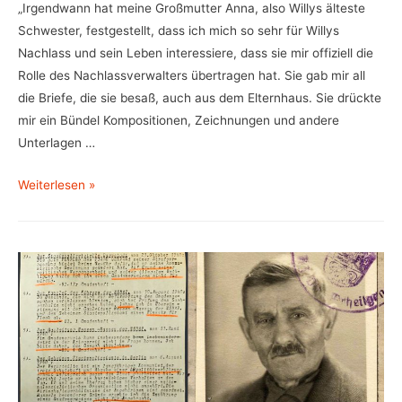
„Irgendwann hat meine Großmutter Anna, also Willys älteste
Schwester, festgestellt, dass ich mich so sehr für Willys
Nachlass und sein Leben interessiere, dass sie mir offiziell die
Rolle des Nachlassverwalters übertragen hat. Sie gab mir all
die Briefe, die sie besaß, auch aus dem Elternhaus. Sie drückte
mir ein Bündel Kompositionen, Zeichnungen und andere
Unterlagen …
Walther,
Weiterlesen »
Wilhelm
/
02
//
Karl-
Reinhard
Volz
über
Willy