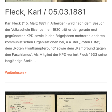
Walther
Fleck, Karl / 05.03.1881
Karl Fleck (* 5. März 1881 in Arheilgen) wird nach dem Besuch
der Volksschule Eisenbahner. 1920 tritt er der gerade erst
gegründeten KPD sowie in den Folgejahren mehreren anderen
kommunistischen Organisationen bei, u.a. der „Roten Hilfe“,
dem „Roten Frontkämpferbund“ sowie dem „Kampfbund gegen
den Faschismus“. Als Mitglied der KPD verliert Fleck 1933 seine
langjährige Stelle …
Fleck,
Weiterlesen »
Karl
/
05.03.1881