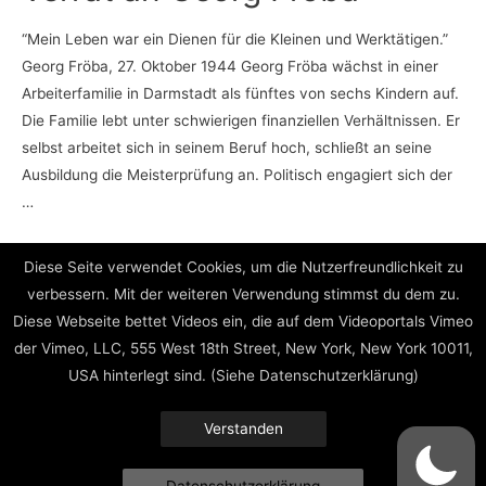
“Mein Leben war ein Dienen für die Kleinen und Werktätigen.”
Georg Fröba, 27. Oktober 1944 Georg Fröba wächst in einer
Arbeiterfamilie in Darmstadt als fünftes von sechs Kindern auf.
Die Familie lebt unter schwierigen finanziellen Verhältnissen. Er
selbst arbeitet sich in seinem Beruf hoch, schließt an seine
Ausbildung die Meisterprüfung an. Politisch engagiert sich der
…
Fröba,
Weiterlesen »
Diese Seite verwendet Cookies, um die Nutzerfreundlichkeit zu
Georg
verbessern. Mit der weiteren Verwendung stimmst du dem zu.
/
Diese Webseite bettet Videos ein, die auf dem Videoportals Vimeo
27.11.1896
Beitragsnavigation
1
2
…
4
Nächste Seite
→
der Vimeo, LLC, 555 West 18th Street, New York, New York 10011,
/
USA hinterlegt sind. (Siehe Datenschutzerklärung)
Verrat
an
Verstanden
Impressum // Datenschutz
Georg
Fröba
© 2022 // Geschichtswerkstatt, Darmstadt