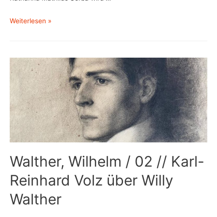
Serba,
Weiterlesen »
KATHARINA
M.
Walther, Wilhelm / 02 // Karl-
Reinhard Volz über Willy
Walther