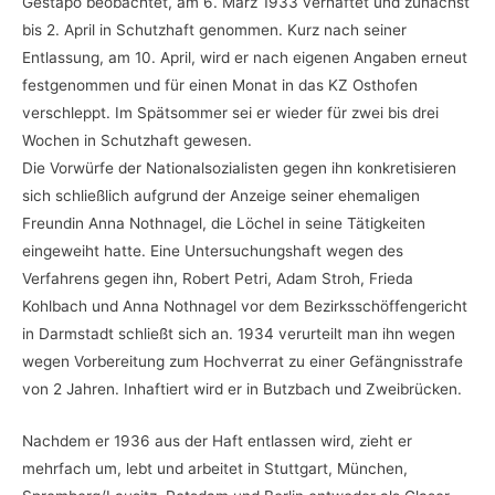
Gestapo beobachtet, am 6. März 1933 verhaftet und zunächst
bis 2. April in Schutzhaft genommen. Kurz nach seiner
Entlassung, am 10. April, wird er nach eigenen Angaben erneut
festgenommen und für einen Monat in das KZ Osthofen
verschleppt. Im Spätsommer sei er wieder für zwei bis drei
Wochen in Schutzhaft gewesen.
Die Vorwürfe der Nationalsozialisten gegen ihn konkretisieren
sich schließlich aufgrund der Anzeige seiner ehemaligen
Freundin Anna Nothnagel, die Löchel in seine Tätigkeiten
eingeweiht hatte. Eine Untersuchungshaft wegen des
Verfahrens gegen ihn, Robert Petri, Adam Stroh, Frieda
Kohlbach und Anna Nothnagel vor dem Bezirksschöffengericht
in Darmstadt schließt sich an. 1934 verurteilt man ihn wegen
wegen Vorbereitung zum Hochverrat zu einer Gefängnisstrafe
von 2 Jahren. Inhaftiert wird er in Butzbach und Zweibrücken.
Nachdem er 1936 aus der Haft entlassen wird, zieht er
mehrfach um, lebt und arbeitet in Stuttgart, München,