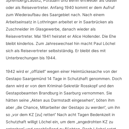
Spremberg/Lausitz, Potsdam und Berlin entweder als Glaser
oder als Reisevertreter. Anfang 1940 kommt er dem Aufruf
zum Wiederaufbau des Saargebiet nach. Nach einem
Arbeitseinsatz in Lothringen arbeitet er in Saarbrücken als
Zuschneider im Glasgewerbe, danach wieder als
Reisevertreter. Mai 1941 heiratet er Alice Hollender. Die Ehe
bleibt kinderlos. Zum Jahreswechsel hin macht Paul Löchel
sich als Reisevertreter selbstständig. Er bleibt dies mit
Unterbrechungen bis 1944.
1942 wird er „offiziell“ wegen einer Heimtückesache von der
Gestapo Saargemünd 14 Tage in Schutzhaft genommen. Doch
dann wird er von dem Kriminal-Sekretär Rosskopf und den
Gestapobeamten Brandburg in Saarburg vernommen. Sie
hätten seine „Akten aus Darmstadt eingesehen“, böten ihm
aber „die Chance, Mitarbeiter der Gestapo zu werden“, um ihn
so „vor dem KZ [zu] retten“ Nach acht Tagen Bedenkzeit in
Schutzhaft willigt Löchel ein, um dem „angedrohten KZ zu
entgehen“ und anschließend zu flüchten. Doch Löchel setzt