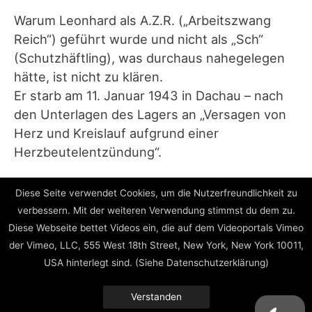
Warum Leonhard als A.Z.R. („Arbeitszwang
Reich“) geführt wurde und nicht als „Sch“
(Schutzhäftling), was durchaus nahegelegen
hätte, ist nicht zu klären.
Er starb am 11. Januar 1943 in Dachau – nach
den Unterlagen des Lagers an „Versagen von
Herz und Kreislauf aufgrund einer
Herzbeutelentzündung“.
(Lisa M., Bertolt-Brecht-Schule Darmstadt)
Diese Seite verwendet Cookies, um die Nutzerfreundlichkeit zu
verbessern. Mit der weiteren Verwendung stimmst du dem zu.
Diese Webseite bettet Videos ein, die auf dem Videoportals Vimeo
Beitragsnavigation
←
zurück
weiter
→
der Vimeo, LLC, 555 West 18th Street, New York, New York 10011,
USA hinterlegt sind. (Siehe Datenschutzerklärung)
Verstanden
Impressum // Datenschutz