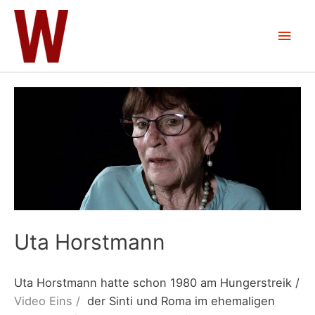
Zum
Inhalt
Hau
springen
Uta Horstmann
Uta Horstmann hatte schon 1980 am Hungerstreik /
Video Eins /
der Sinti und Roma im ehemaligen