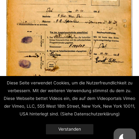
Diese Seite verwendet Cookies, um die Nutzerfreundlichkeit zu
verbessern. Mit der weiteren Verwendung stimmst du dem zu.
Diese Webseite bettet Videos ein, die auf dem Videoportals Vimeo
Beitragsnavigation
←
zurück
weiter
→
der Vimeo, LLC, 555 West 18th Street, New York, New York 10011,
USA hinterlegt sind. (Siehe Datenschutzerklärung)
Verstanden
Impressum // Datenschutz