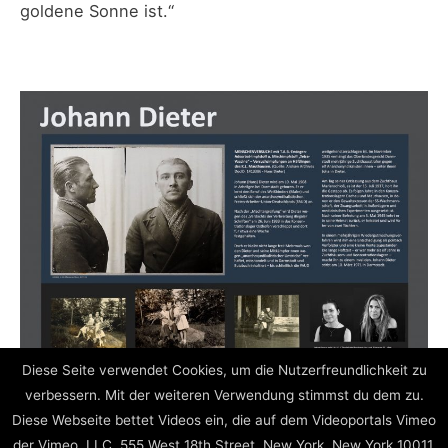
goldene Sonne ist.“
Diese Seite verwendet Cookies, um die Nutzerfreundlichkeit zu
verbessern. Mit der weiteren Verwendung stimmst du dem zu.
Diese Webseite bettet Videos ein, die auf dem Videoportals Vimeo
Beitragsnavigation
←
zurück
weiter
→
der Vimeo, LLC, 555 West 18th Street, New York, New York 10011,