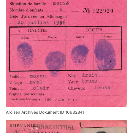
Arolsen Archives Dokument ID_10632841_1