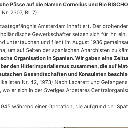
che Pässe auf die Namen Cornelius und Rie BISCHO
Nr. 2307, Bl. 7)
aatsgefängnis Amsterdam inhaftiert. Der drohenden 
holländische Gewerkschafter setzen sich für ihn ein.
d untertauchen und flieht im August 1936 gemeins
a, um auf Seiten der spanischen Anarchisten zu kämp
tsche Organisation in Spanien. Wir gaben eine Zeit
ber den Hitlerimperialismus zusammen, die auf Mater
n deutschen Gesandtschaften und Konsulaten beschla
kalisten Nr. 42, 1973) Nach Lazarett und Gefangens
wo er sich in der Sveriges Arbetares Centralorganisa
1945 während einer Operation, die aufgrund der Spä