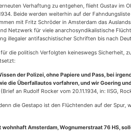
erneuten Verhaftung zu entgehen, flieht Gustav im O
 1934. Beide werden weiterhin auf der Fahndungslist
mmen mit Fritz Schröder in Amsterdam das Ausland
 und Netzwerk für viele anarchosyndikalistische Flüc
g illegaler antifaschistischer Schriften bis nach Deu
 für die politisch Verfolgten keineswegs Sicherheit,
setzt:
e Wissen der Polizei, ohne Papiere und Pass, bei ir
ie die Überfallautos vorfahren, und wir Goering un
(Brief an Rudolf Rocker vom 20.11.1934, in: IISG, Roc
 denn die Gestapo ist den Flüchtenden auf der Spur,
zt wohnhaft Amsterdam, Wognumerstraat 76 HS, soll