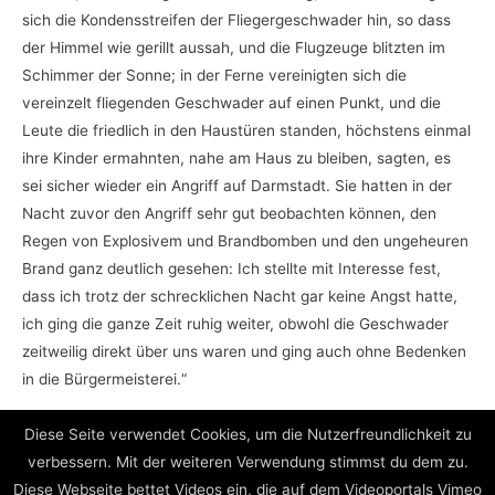
sich die Kondensstreifen der Fliegergeschwader hin, so dass
der Himmel wie gerillt aussah, und die Flugzeuge blitzten im
Schimmer der Sonne; in der Ferne vereinigten sich die
vereinzelt fliegenden Geschwader auf einen Punkt, und die
Leute die friedlich in den Haustüren standen, höchstens einmal
ihre Kinder ermahnten, nahe am Haus zu bleiben, sagten, es
sei sicher wieder ein Angriff auf Darmstadt. Sie hatten in der
Nacht zuvor den Angriff sehr gut beobachten können, den
Regen von Explosivem und Brandbomben und den ungeheuren
Brand ganz deutlich gesehen: Ich stellte mit Interesse fest,
dass ich trotz der schrecklichen Nacht gar keine Angst hatte,
ich ging die ganze Zeit ruhig weiter, obwohl die Geschwader
zeitweilig direkt über uns waren und ging auch ohne Bedenken
in die Bürgermeisterei.“
Diese Seite verwendet Cookies, um die Nutzerfreundlichkeit zu
verbessern. Mit der weiteren Verwendung stimmst du dem zu.
Diese Webseite bettet Videos ein, die auf dem Videoportals Vimeo